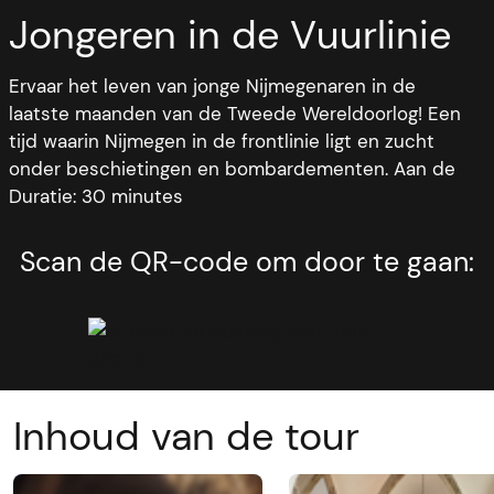
Jongeren in de Vuurlinie
Ervaar het leven van jonge Nijmegenaren in de
laatste maanden van de Tweede Wereldoorlog! Een
tijd waarin Nijmegen in de frontlinie ligt en zucht
onder beschietingen en bombardementen. Aan de
hand van dagboeken hebben de Radboud
Duratie: 30 minutes
Universiteit en productiehuis Cine Chefs uit
Nijmegen zes augmented reality ervaringen
Scan de QR-code om door te gaan:
gecreëerd. Door deze AR-beleving ervaar je door de
ogen van jonge Nijmegenaren van toen deze heftige
periode. Hoe is het om als jongere te leven in de
vuurlinie van een oorlog? Deze tour is te beleven in
de Mariënburgkapel in Nijmegen.
Inhoud van de tour