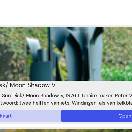
disk/ Moon Shadow V
 Sun Disk/ Moon Shadow V, 1976 Literaire maker: Peter V
ntwoord: twee helften van iets. Windingen, als van kelkb
eksels, maar dan werkelijk vlijmscherpe. Herinnering: de 
kaart
Open
en aan elkaar tot een grote insectoïde, deels bidsprink
 ontworpen om elke beweging in het landschap te dete