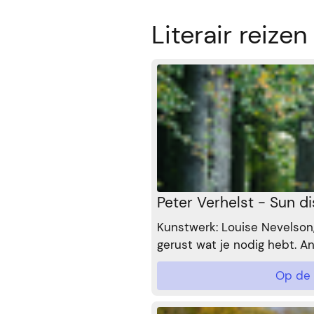
Literair reizen
Peter Verhelst - Sun 
Kunstwerk: Louise Nevelson,
gerust wat je nodig hebt. A
hart. En vlijmscherpe uitste
Op de 
te behameren, last onderdel
wijdbeens soldatenlichaam,