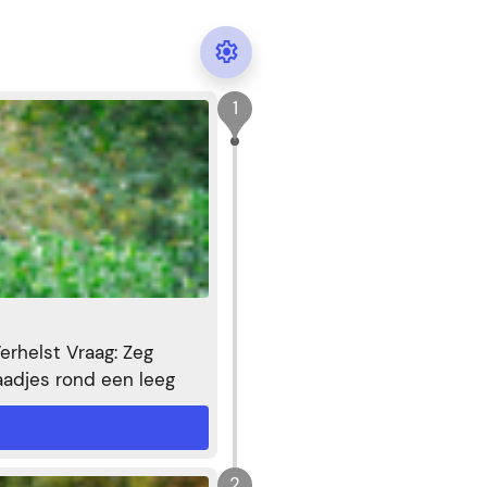

1
erhelst Vraag: Zeg
laadjes rond een leeg
vrouw staat staalplaten
haan, deels gespierd en
cteren. De naden
2